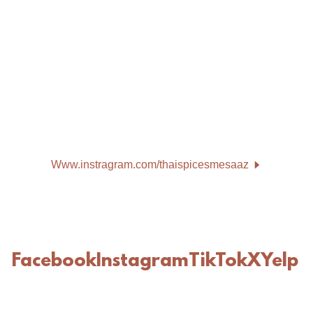
Www.instragram.com/thaispicesmesaaz
Facebook
Instagram
TikTok
X
Yelp